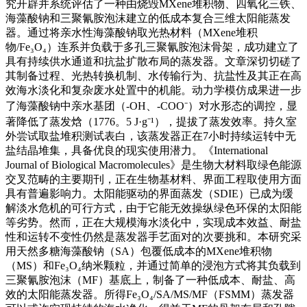
究开辟并系统评估了一种由烧毁MXene堆积物、四氧化三铁、
海藻酸钠和三聚氰胺泡沫建立的低成本复合三维太阳能蒸发
器。通过将亲水性海藻酸钠取光热材料（MXene堆积
物/Fe₃O₄）连系并负载于多孔三聚氰胺泡沫骨架，成功建立了
具有持续供水通道和抗盐扩散布局的蒸发器。文章深切切磋了
其制备过程、光热转换机制、水传输行为、抗盐性及其正在高
效海水淡化和复杂废水处置中的机能。动力学模仿成果进一步
了海藻酸钠中亲水基团（-OH、-COO⁻）对水形态的调控，显
著降低了蒸发焓（1776。5 J·g⁻¹），提拔了蒸发效率。持久室
外尝试取盐堆积测试表白，该蒸发器正在7小时持续运转中无
盐结晶堆集，具备优良的现实使用潜力。《International
Journal of Biological Macromolecules》是生物大材料取绿色能源
交叉范畴的主要期刊，正在生物基材料、界面工程取使用方面
具有普遍影响力。太阳能驱动的界面蒸发（SDIE）已成为缓
解淡水危机的可行方式，由于它能无效操纵绿色环保的太阳能
等劣势。然而，正在大规模海水淡化中，实现成本效益、耐盐
性和运转不变性仍然是蒸发器手艺面对的次要挑和。本研究采
用天然多糖海藻酸钠（SA）包覆低成本的MXene堆积物
（MS）和Fe₃O₄纳米颗粒，并通过简单的浸泡方式将其负载到
三聚氰胺泡沫（MF）基底上，制备了一种低成本、耐盐、高
效的太阳能蒸发器。所得Fe₃O₄/SA/MS/MF（FSMM）蒸发器