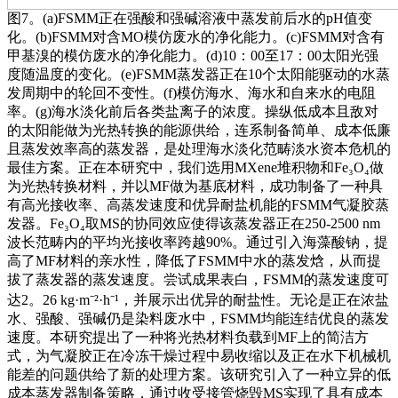
图7。(a)FSMM正在强酸和强碱溶液中蒸发前后水的pH值变
化。(b)FSMM对含MO模仿废水的净化能力。(c)FSMM对含有
甲基溴的模仿废水的净化能力。(d)10：00至17：00太阳光强
度随温度的变化。(e)FSMM蒸发器正在10个太阳能驱动的水蒸
发周期中的轮回不变性。(f)模仿海水、海水和自来水的电阻
率。(g)海水淡化前后各类盐离子的浓度。操纵低成本且敌对
的太阳能做为光热转换的能源供给，连系制备简单、成本低廉
且蒸发效率高的蒸发器，是处理海水淡化范畴淡水资本危机的
最佳方案。正在本研究中，我们选用MXene堆积物和Fe₃O₄做
为光热转换材料，并以MF做为基底材料，成功制备了一种具
有高光接收率、高蒸发速度和优异耐盐机能的FSMM气凝胶蒸
发器。Fe₃O₄取MS的协同效应使得该蒸发器正在250-2500 nm
波长范畴内的平均光接收率跨越90%。通过引入海藻酸钠，提
高了MF材料的亲水性，降低了FSMM中水的蒸发焓，从而提
拔了蒸发器的蒸发速度。尝试成果表白，FSMM的蒸发速度可
达2。26 kg·m⁻²·h⁻¹，并展示出优异的耐盐性。无论是正在浓盐
水、强酸、强碱仍是染料废水中，FSMM均能连结优良的蒸发
速度。本研究提出了一种将光热材料负载到MF上的简洁方
式，为气凝胶正在冷冻干燥过程中易收缩以及正在水下机械机
能差的问题供给了新的处理方案。该研究引入了一种立异的低
成本蒸发器制备策略，通过收受接管烧毁MS实现了具有成本