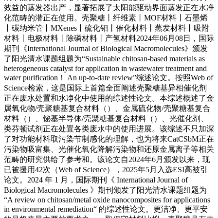
效益的蒸发器出产，显著拓展了太阳能驱动界面蒸发正在水净
化范畴的潜正在使用。壳聚糖丨纤维素丨MOF材料丨石墨烯
丨碳纳米管丨MXenes丨硫化钼丨催化材料丨蒸发材料丨吸附
材料丨电极材料丨除磷材料丨产氢材料2024年06月08日，国际
期刊《International Journal of Biological Macromolecules》颁发
了阳光清水课题组题为“Sustainable chitosan-based materials as
heterogeneous catalyst for application in wastewater treatment and
water purification！ An up-to-date review”综述论文。按照Web of
Science检索，这是国际上首篇全面阐述壳聚糖基异相催化剂
正在废水处置和水净化中使用的综述性论文。本综述概述了金
属氧化物/壳聚糖基复合材料（）、金属硫化物/壳聚糖基复合
材料（）、铋基半导体/壳聚糖基复合材料（）、光催化剂、
类芬顿试剂正在处置各类废水中的使用进展。该综述不只加深
了对功能材料取污染节制感化的理解，也为将来CatCSbM正在
污染物吸富集、光催化氧化降解污染物和还原金属离子等相关
范畴的研究供给了参考和。该论文自2024年6月颁发以来，现
已被援用42次（Web of Science），2025年5月入选ESI高被引
论文。2024 年 1 月，国际期刊《 International Journal of
Biological Macromolecules 》期刊颁发了阳光清水课题组题为
“A review on chitosan/metal oxide nanocomposites for applications
in environmental remediation“ 的综述性论文。更洁净、更平安