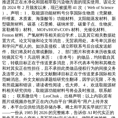
推进其正在水净化和固相萃取污染物方面的现实使用。该论文
自 2024 年 2 月颁发以来，现已被援用 41 次（ Web of Science
）。声明： 1 、取能源功能材料号分享国际生物质（壳聚糖、
纤维素、木质素、海藻酸等）功能材料、太阳能蒸发材料、新
型吸附材料、碳基（石墨烯、碳纳米管、碳量子点、生物炭、
富勒烯等）材料、 MOFs/HOFs/COFs 材料、光催化材料、
Fenton 材料、产氢材料等相关前沿学术，以及其它相关数据处
置方式、论文写做和论文等消息，无贸易用处。本号卑沉原创
和学问产权人的。如涉及侵权，请立即联系号后台或发送邮
件，我们将及时点窜或删除。 2 、部门图片和资本来历收集或
转摘其它号！凡说明 来历： （非本号） 的做品，均转载自其
它，转载目标正在于传送更多消息，并不代表本号附和其概念
和对其实正在性担任，且不承担此类做品侵权行为的间接义务
及连带义务。 3 、外文文献翻译目标正在于传送更多国际相关
范畴消息。外文文献由课题组研究生翻译，因学识无限，不免
有所疏漏和错误，请读者性阅读，也大师。 4 、欢送取能源材
料相关研究供给，取能源功能材料号将会及时推送。联系邮
箱： ； 联系微信号： LeoChuk 。出格声明：以上内容(若有
图片或视频亦包罗正在内)为自平台“网易号”用户上传并发
布，本平台仅供给消息存储办事。稀土和平其实早就打完了
——一份从 1985 到 2026 的完整账本，告诉你 AI 时代实正的