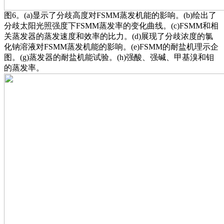
图6。(a)显示了分歧高度对FSMM蒸发机能的影响。(b)绘出了
分歧太阳光照强度下FSMM蒸发率的变化曲线。(c)FSMM和相
关蒸发器的蒸发速度和效率的比力。(d)展现了分歧浓度的氯
化钠溶液对FSMM蒸发机能的影响。(e)FSMM的耐盐机理示企
图。(g)蒸发器的耐盐机能试验。(h)强酸、强碱、甲基溴和钼
的蒸发率。