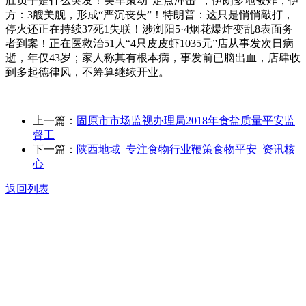
胜负手是什么突发！美军策动“定点冲击”，伊朗多地被炸，伊
方：3艘美舰，形成“严沉丧失”！特朗普：这只是悄悄敲打，
停火还正在持续37死1失联！涉浏阳5·4烟花爆炸变乱8表面务
者到案！正在医救治51人“4只皮皮虾1035元”店从事发次日病
逝，年仅43岁；家人称其有根本病，事发前已脑出血，店肆收
到多起德律风，不筹算继续开业。
上一篇：
固原市市场监视办理局2018年食盐质量平安监
督工
下一篇：
陕西地域_专注食物行业鞭策食物平安_资讯核
心
返回列表
关于我们
食品安全动态
食品安全知识
联系我们