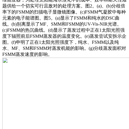
题供给一个切实可行且敌对的处理方案。图2。(a)、(b)分歧倍
率下的FSMM的扫描电子显微镜图像。(c)FSMM气凝胶中每种
元素的电子能谱图。图5。(a)显示了FSMM和纯水的DSC曲
线。(b)别离显示了MF、SMM和FSMM的UV-Vis-NIR光谱。
(c)FSMM的热沉曲线。(d)显示了蒸发过程中正在1太阳光照强
度下辐照前后FSMM蒸发器的温度变化。(e)蒸发尝试安拆示企
图。(f)申明了正在1太阳光照强度下，纯水、FSMM以及纯
水、MF、SM和FSMM对蒸发机能的影响。(g)分歧蒸发面积对
FSMM蒸发速度的影响。