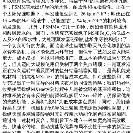
可以或许实现持续的海水净化。得益于MF的骨架布局和孔隙
率，FSMM表示出优异的亲水性、耐盐性和抗收缩性。正在一
个太阳光强映照下，蒸发速度达到2。26 kg·m⁻²·h⁻¹；即便正在
15 wt%的NaCl溶液中，仍能连结1。94 kg·m⁻²·h⁻¹的相对较高
蒸发速度 。 此外，FSMM可使用于多种，例如含有染料废水
和酸碱废水的。因而，本研究充实操纵了MS和Fe₃O₄的低成本
以及SA的亲水性，为处理蒸发器碰到的盐堆集等挑和提出了
一个切实可行的方案。面临全球生齿增加取天气变化加剧的淡
水资本危机，海水淡化成为环节出，但保守手艺如反渗入能耗
庞大、成本昂扬，难以可持续推广。低成本的特征成为研究热
点，但其迈向大规模使用仍受制于两个焦点瓶颈：一是蒸发器
正在持久运转中遍及面对的盐分结晶堵塞问题；二是高机能光
热材料（如纯相MXene）的制备成本过高。针对这些挑和，本
研究提出了一种立异的材料取布局协同设想策略：我们巧妙地
收受接管操纵MXene蚀刻过程中凡是被烧毁的基层堆积物，这
种堆积物含有未反映的前驱体取多层MXene碎片，仍保留优良
的光热机能，从而将“废料”为低成本焦点原料；同时，我们选
择高孔隙率、机械机能优异的三聚氰胺泡沫做为刚性骨架，并
操纵天然多糖海藻酸钠对其进行亲水功能化润色取布局加固。
通过将上述材料复合，我们旨正在建立一种集宽光谱高效吸
光、快速水传输、自动抗盐取优异布局不变性于一体的新型三
维蒸发器，为处理太阳能海水淡化中的成本、效率和耐久性难