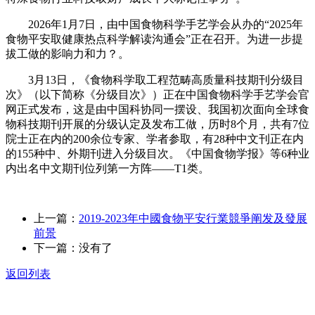
2026年1月7日，由中国食物科学手艺学会从办的“2025年
食物平安取健康热点科学解读沟通会”正在召开。为进一步提
拔工做的影响力和力？。
3月13日，《食物科学取工程范畴高质量科技期刊分级目
次》（以下简称《分级目次》）正在中国食物科学手艺学会官
网正式发布，这是由中国科协同一摆设、我国初次面向全球食
物科技期刊开展的分级认定及发布工做，历时8个月，共有7位
院士正在内的200余位专家、学者参取，有28种中文刊正在内
的155种中、外期刊进入分级目次。《中国食物学报》等6种业
内出名中文期刊位列第一方阵——T1类。
上一篇：
2019-2023年中國食物平安行業競爭阐发及發展
前景
下一篇：没有了
返回列表
关于我们