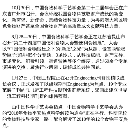
10月30日，中国食物科学手艺学会第二十二届年会正在广
东省广州市召开。会议环绕我国食物科技取财产成长的新变
化、新需求、新使命，集结食物科技力量，为粤港澳大湾区特
色食物财产甚至全国食物财产的高质量成长贡献科技力量。
8月28—30日，中国食物科学手艺学会正在江苏省昆山市
召开“第二十四届中国便利食物大会暨便利食物展”。大会
以“中国便利食物锻压之下的‘新质’之光”为从题，设置两轮权
势巨子演讲和5个分专题、3场沙龙，从科技赋能、财产立异、
市场变化、消费引领、渠道转换等多个维度，通过60余个专题
演讲的交换，聚焦行业所需，破解成长共性问题。
1月27日，中国工程院正在召开Engineering刊群扶植取成
长会议，正式发布了以旗舰期刊Engineering为焦点、19个专业
范畴子刊的“1+19”工程科技期刊集群新系统，擘画出建立世界
一流工程科技期刊群的雄伟蓝图。
由中国科学手艺协会指点，中国食物科学手艺学会从办
的“2018年食物平安热点科学解读沟通会”正在举行。科研院校
的食物科技界专家一路，配合解读了2018年的12个食物平安热
点。