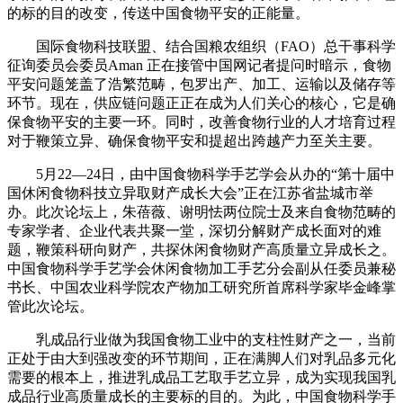
的标的目的改变，传送中国食物平安的正能量。
国际食物科技联盟、结合国粮农组织（FAO）总干事科学
征询委员会委员Aman 正在接管中国网记者提问时暗示，食物
平安问题笼盖了浩繁范畴，包罗出产、加工、运输以及储存等
环节。现在，供应链问题正正在成为人们关心的核心，它是确
保食物平安的主要一环。同时，改善食物行业的人才培育过程
对于鞭策立异、确保食物平安和提超出跨越产力至关主要。
5月22—24日，由中国食物科学手艺学会从办的“第十届中
国休闲食物科技立异取财产成长大会”正在江苏省盐城市举
办。此次论坛上，朱蓓薇、谢明怯两位院士及来自食物范畴的
专家学者、企业代表共聚一堂，深切分解财产成长面对的难
题，鞭策科研向财产，共探休闲食物财产高质量立异成长之。
中国食物科学手艺学会休闲食物加工手艺分会副从任委员兼秘
书长、中国农业科学院农产物加工研究所首席科学家毕金峰掌
管此次论坛。
乳成品行业做为我国食物工业中的支柱性财产之一，当前
正处于由大到强改变的环节期间，正在满脚人们对乳品多元化
需要的根本上，推进乳成品工艺取手艺立异，成为实现我国乳
成品行业高质量成长的主要标的目的。为此，中国食物科学手