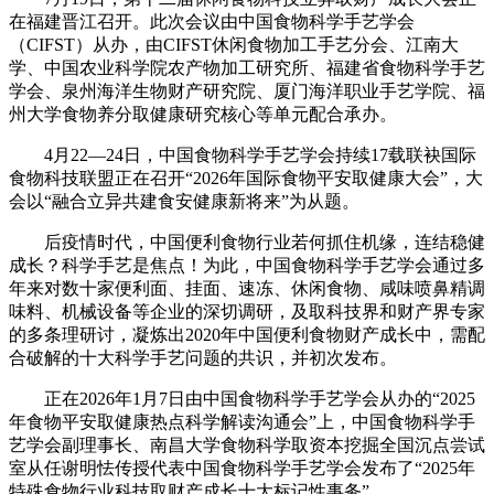
在福建晋江召开。此次会议由中国食物科学手艺学会
（CIFST）从办，由CIFST休闲食物加工手艺分会、江南大
学、中国农业科学院农产物加工研究所、福建省食物科学手艺
学会、泉州海洋生物财产研究院、厦门海洋职业手艺学院、福
州大学食物养分取健康研究核心等单元配合承办。
4月22—24日，中国食物科学手艺学会持续17载联袂国际
食物科技联盟正在召开“2026年国际食物平安取健康大会”，大
会以“融合立异共建食安健康新将来”为从题。
后疫情时代，中国便利食物行业若何抓住机缘，连结稳健
成长？科学手艺是焦点！为此，中国食物科学手艺学会通过多
年来对数十家便利面、挂面、速冻、休闲食物、咸味喷鼻精调
味料、机械设备等企业的深切调研，及取科技界和财产界专家
的多条理研讨，凝炼出2020年中国便利食物财产成长中，需配
合破解的十大科学手艺问题的共识，并初次发布。
正在2026年1月7日由中国食物科学手艺学会从办的“2025
年食物平安取健康热点科学解读沟通会”上，中国食物科学手
艺学会副理事长、南昌大学食物科学取资本挖掘全国沉点尝试
室从任谢明怯传授代表中国食物科学手艺学会发布了“2025年
特殊食物行业科技取财产成长十大标记性事务”。