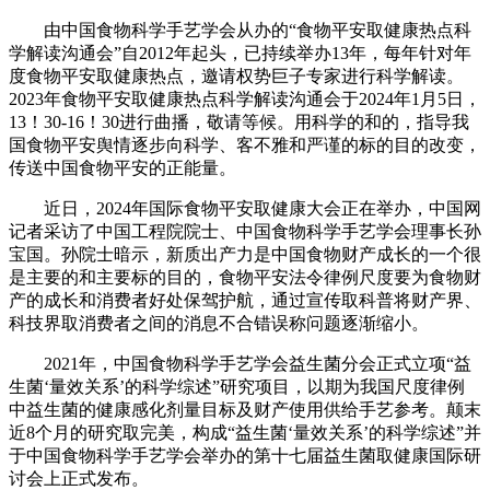
由中国食物科学手艺学会从办的“食物平安取健康热点科
学解读沟通会”自2012年起头，已持续举办13年，每年针对年
度食物平安取健康热点，邀请权势巨子专家进行科学解读。
2023年食物平安取健康热点科学解读沟通会于2024年1月5日，
13！30-16！30进行曲播，敬请等候。用科学的和的，指导我
国食物平安舆情逐步向科学、客不雅和严谨的标的目的改变，
传送中国食物平安的正能量。
近日，2024年国际食物平安取健康大会正在举办，中国网
记者采访了中国工程院院士、中国食物科学手艺学会理事长孙
宝国。孙院士暗示，新质出产力是中国食物财产成长的一个很
是主要的和主要标的目的，食物平安法令律例尺度要为食物财
产的成长和消费者好处保驾护航，通过宣传取科普将财产界、
科技界取消费者之间的消息不合错误称问题逐渐缩小。
2021年，中国食物科学手艺学会益生菌分会正式立项“益
生菌‘量效关系’的科学综述”研究项目，以期为我国尺度律例
中益生菌的健康感化剂量目标及财产使用供给手艺参考。颠末
近8个月的研究取完美，构成“益生菌‘量效关系’的科学综述”并
于中国食物科学手艺学会举办的第十七届益生菌取健康国际研
讨会上正式发布。