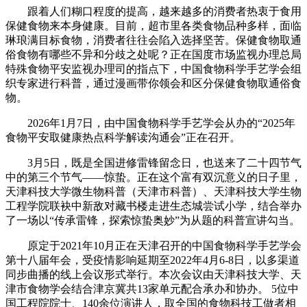
跟着人们糊口程度的提高，越来越多的消费者热衷于食用
保健食物来本身健康。目前，超市里各类食物品种多样，面临
琳琅满目标食物，消费者往往会陷入选择坚苦。保健食物取通
俗食物有哪些不异和分歧之处呢？正在国度市场监视办理总局
特殊食物平安监视办理司的指点下，中国食物科学手艺学会组
织专家进行科普，通过漫画带你领会和区分保健食物取通俗食
物。
2026年1月7日，由中国食物科学手艺学会从办的“2025年
食物平安取健康热点科学解读沟通会”正在召开。
3月5日，既是全国进修雷锋留念日，也送来了二十四节气
中的第三个节气——惊蛰。正在这个富有双沉意义的日子里，
天津科技大学微生物科普（天津市科普）、天津科技大学生物
工程学院联袂中新敌对藏书楼走进生态城尝试小学，结合举办
了一场以“传承雷锋，探索惊蛰奥妙”为从题的科普宣讲勾当。
原定于2021年10月正在天津召开的中国食物科学手艺学会
第十八届年会，受疫情影响延期至2022年4月6-8日，以多渠道
同步曲播的线上会议形式举行。本次会议由天津科技大学、天
津市食物学会结合津京冀共13家单元配合承办和协办。 5位中
国工程院院士、140余位演讲人，取全国的食物科技工做者相