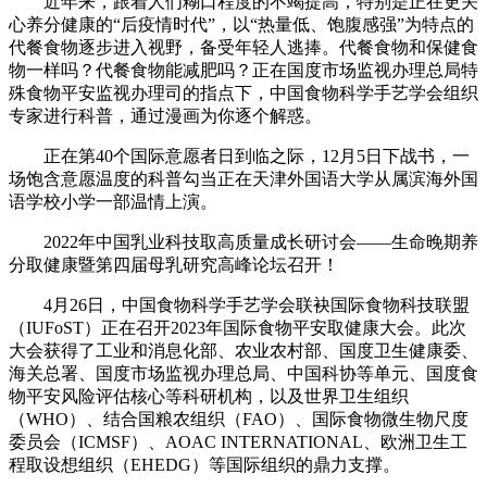
近年来，跟着人们糊口程度的不竭提高，特别是正在更关
心养分健康的“后疫情时代”，以“热量低、饱腹感强”为特点的
代餐食物逐步进入视野，备受年轻人逃捧。代餐食物和保健食
物一样吗？代餐食物能减肥吗？正在国度市场监视办理总局特
殊食物平安监视办理司的指点下，中国食物科学手艺学会组织
专家进行科普，通过漫画为你逐个解惑。
正在第40个国际意愿者日到临之际，12月5日下战书，一
场饱含意愿温度的科普勾当正在天津外国语大学从属滨海外国
语学校小学一部温情上演。
2022年中国乳业科技取高质量成长研讨会——生命晚期养
分取健康暨第四届母乳研究高峰论坛召开！
4月26日，中国食物科学手艺学会联袂国际食物科技联盟
（IUFoST）正在召开2023年国际食物平安取健康大会。此次
大会获得了工业和消息化部、农业农村部、国度卫生健康委、
海关总署、国度市场监视办理总局、中国科协等单元、国度食
物平安风险评估核心等科研机构，以及世界卫生组织
（WHO）、结合国粮农组织（FAO）、国际食物微生物尺度
委员会（ICMSF）、AOAC INTERNATIONAL、欧洲卫生工
程取设想组织（EHEDG）等国际组织的鼎力支撑。