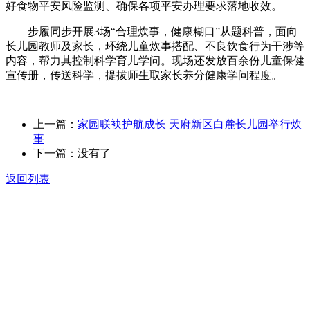
好食物平安风险监测、确保各项平安办理要求落地收效。
步履同步开展3场“合理炊事，健康糊口”从题科普，面向
长儿园教师及家长，环绕儿童炊事搭配、不良饮食行为干涉等
内容，帮力其控制科学育儿学问。现场还发放百余份儿童保健
宣传册，传送科学，提拔师生取家长养分健康学问程度。
上一篇：
家园联袂护航成长 天府新区白麓长儿园举行炊
事
下一篇：没有了
返回列表
关于我们
食品安全动态
食品安全知识
联系我们