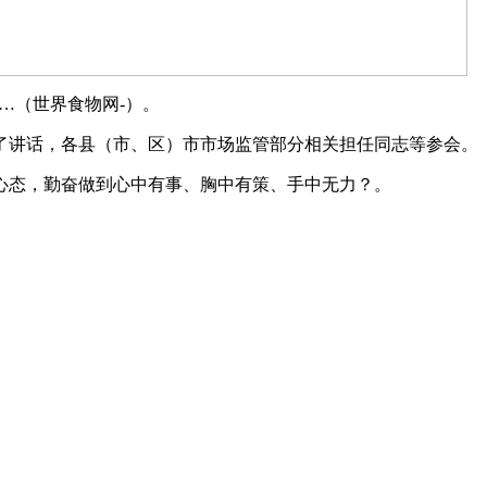
…（世界食物网-）。
讲话，各县（市、区）市市场监管部分相关担任同志等参会。
态，勤奋做到心中有事、胸中有策、手中无力？。