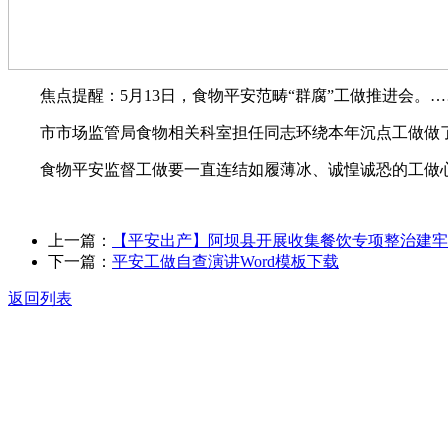
焦点提醒：5月13日，食物平安范畴“群腐”工做推进会。…
市市场监管局食物相关科室担任同志环绕本年沉点工做做了
食物平安监督工做要一直连结如履薄冰、诚惶诚恐的工做心
上一篇：
【平安出产】阿坝县开展收集餐饮专项整治建牢
下一篇：
平安工做自查演讲Word模板下载
返回列表
关于我们
食品安全动态
食品安全知识