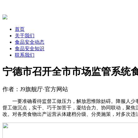
首页
关于我们
食品安全动态
食品安全知识
联系我们
宁德市召开全市市场监管系统
作者：J9旗舰厅·官方网站
一要准确看待监督工做压力，解放思惟除妨碍。降服人少事
督工做沉点，实干、巧干加苦干，凝结合力、协同联动，聚焦
改。对各类食物出产运营从体建档分级、分类施策，对多次违