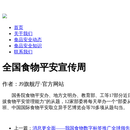
首页
关于我们
食品安全动态
食品安全知识
联系我们
全国食物平安宣传周
作者：J9旗舰厅·官方网站
国务院食物平安办、地方文明办、教育部、工等17部分近日结
拔食物平安管理能力”的从题，12家部委将每天举办一个“部
班、中国国际食物平安取立异手艺博览会等70多项从题勾当。
上一篇：
消息更全面——我国食物数字标签推广全球领先