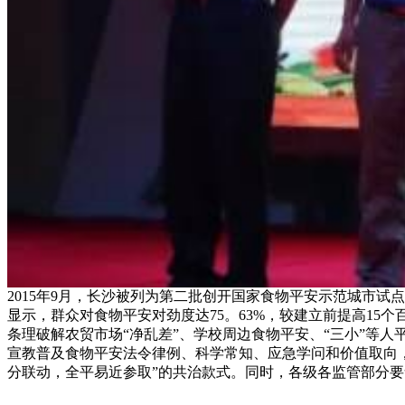
2015年9月，长沙被列为第二批创开国家食物平安示范城市
显示，群众对食物平安对劲度达75。63%，较建立前提高1
条理破解农贸市场“净乱差”、学校周边食物平安、“三小”等人
宣教普及食物平安法令律例、科学常知、应急学问和价值取向
分联动，全平易近参取”的共治款式。同时，各级各监管部分