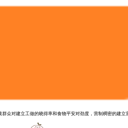
拔群众对建立工做的晓得率和食物平安对劲度，营制稠密的建立