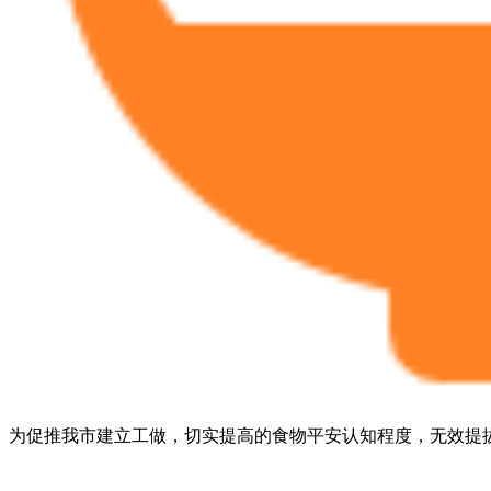
为促推我市建立工做，切实提高的食物平安认知程度，无效提