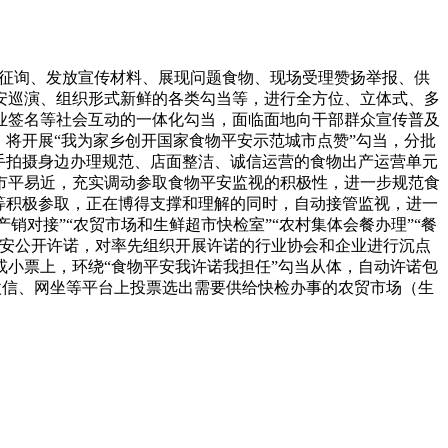
征询、发放宣传材料、展现问题食物、现场受理赞扬举报、供
安巡演、组织形式新鲜的各类勾当等，进行全方位、立体式、多
业签名等社会互动的一体化勾当，面临面地向干部群众宣传普及
将开展“我为家乡创开国家食物平安示范城市点赞”勾当，分批
手拍摄身边办理规范、店面整洁、诚信运营的食物出产运营单元
市平易近，充实调动参取食物平安监视的积极性，进一步规范食
等积极参取，正在博得支撑和理解的同时，自动接管监视，进一
销对接”“农贸市场和生鲜超市快检室”“农村集体会餐办理”“餐
平安公开许诺，对率先组织开展许诺的行业协会和企业进行沉点
小票上，环绕“食物平安我许诺我担任”勾当从体，自动许诺包
在微信、网坐等平台上投票选出需要供给快检办事的农贸市场（生