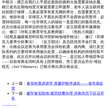
中暗示：摆正在我们人平易近面前的挑和火急需要采纳步履。
棉兰老岛近期地动受灾家庭需要立即援帮，老年人该当获得更
好的医疗保障，儿童必需享有更充脚的养分，也需要更无力
的。他弥补道：菲律宾人平易近的需求不会因休会而暂停，必
需持续回应，每一位菲律宾人的福祉一直是我们的最高优先。
此次出格会议拟审议的优先法案包罗：设立国度老年健康核
心、修订《对私立教育学生及教师援》、《危机小我援》、
《结尾及偏僻孤登时区取冲突影响地域学校法》、修订《菲律
宾儿童养分炊事法》、《反王朝法》及总统优良学金打算。此
外，出格会议还将为录用委员会供给机遇，就内阁、戎行及交
际系列的主要待审录用做出处置，以确保各机构的持续性取不
变运做。此次召开出格会议的布景之一，是正陷入带领层争议
——目前有两名同时具有上院带领权。劳工委员会乔尔·维拉
纽瓦（Joel Villanueva）已暗示将出席出格会议。
上一篇：
食安科普进讲堂 质量护航伴成长——省市场监
管
下一篇：
建牢食安防地 规范经费办理 济南市历下区召开
长