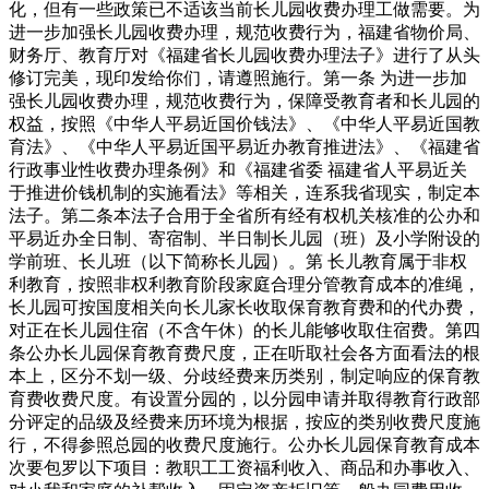
化，但有一些政策已不适该当前长儿园收费办理工做需要。为
进一步加强长儿园收费办理，规范收费行为，福建省物价局、
财务厅、教育厅对《福建省长儿园收费办理法子》进行了从头
修订完美，现印发给你们，请遵照施行。第一条 为进一步加
强长儿园收费办理，规范收费行为，保障受教育者和长儿园的
权益，按照《中华人平易近国价钱法》、《中华人平易近国教
育法》、《中华人平易近国平易近办教育推进法》、《福建省
行政事业性收费办理条例》和《福建省委 福建省人平易近关
于推进价钱机制的实施看法》等相关，连系我省现实，制定本
法子。第二条本法子合用于全省所有经有权机关核准的公办和
平易近办全日制、寄宿制、半日制长儿园（班）及小学附设的
学前班、长儿班（以下简称长儿园）。第 长儿教育属于非权
利教育，按照非权利教育阶段家庭合理分管教育成本的准绳，
长儿园可按国度相关向长儿家长收取保育教育费和的代办费，
对正在长儿园住宿（不含午休）的长儿能够收取住宿费。第四
条公办长儿园保育教育费尺度，正在听取社会各方面看法的根
本上，区分不划一级、分歧经费来历类别，制定响应的保育教
育费收费尺度。有设置分园的，以分园申请并取得教育行政部
分评定的品级及经费来历环境为根据，按应的类别收费尺度施
行，不得参照总园的收费尺度施行。公办长儿园保育教育成本
次要包罗以下项目：教职工工资福利收入、商品和办事收入、