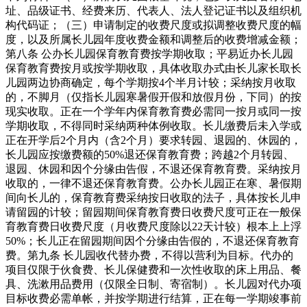
址、品级证书、经费来历、代表人、法人登记证书以及组织机
构代码证；（三）申请制定的收费尺度或拟调整收费尺度的幅
度，以及所属长儿园年度收费金额和调整后的收费增减金额；
第八条 公办长儿园保育教育费按学期收取；平易近办长儿园
保育教育费按月或按学期收取，具体收取办式由长儿家长取长
儿园两边协商确定，每个学期按4个半月计较；采纳按月收取
的，不脚月（仅指长儿园寒暑假开假和放假月份，下同）的按
现实收取。正在一个学年内保育教育费必需同一按月或同一按
学期收取，不得同时采纳两种体例收取。长儿缴费后未入学或
正在开学后2个月内（含2个月）要求转园、退园的、休园的，
长儿园应按缴费额的50%退还保育教育费；跨越2个月转园、
退园、休园和因个分缘由告假，不退还保育教育费。采纳按月
收取的，一律不退还保育教育费。公办长儿园正在寒、暑假期
间向长儿的，保育教育费采纳按日收取的法子，具体按长儿申
请留园的计较；留园期间保育教育费日收费尺度可正在一般保
育教育费日收费尺度（月收费尺度除以22天计较）根本上上浮
50%；长儿正在留园期间因个分缘由告假的，不退还保育教育
费。第九条 长儿园收代替办费，不得以营利为目标。代办的
项目仅限于伙食费、长儿保健费和一次性收取的床上用品、餐
具、洗漱用品费用（仅限全日制、寄宿制）。长儿园对代办项
目标收费必需单帐，并按学期进行结算，正在每一学期竣事前