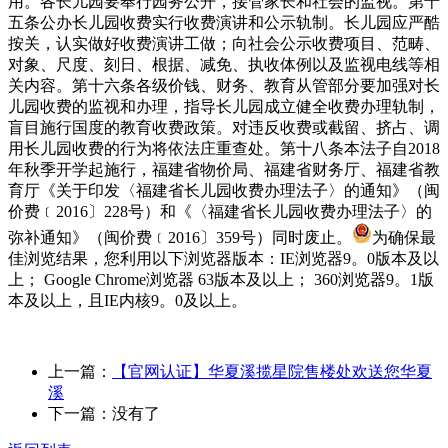
用。各长儿园要奉行园务公开，接管家长和社会的监视。第十
五条公办长儿园收费实行收费演讲和公示轨制。长儿园应严酷
按关，认实做好收费演讲工做；向社会公示收费项目、范畴、
对象、尺度、刻日、根据、减免、执收体例以及监视电线等相
关内容。第十六条各级价钱、财务、教育从管部分要加强对长
儿园收费的监视和办理，指导长儿园成立健全收费办理轨制，
盲目施行国度的教育收费政策。对违反收费或截留、挤占、调
用长儿园收费的行为将依法庄重查处。第十八条本法子自2018
年秋季开学起施行，福建省物价局、福建省财务厅、福建省教
育厅《关于印发〈福建省长儿园收费办理法子〉的通知》（闽
价费﹝2016〕228号）和《〈福建省长儿园收费办理法子〉的
弥补通知》（闽价费﹝2016〕359号）同时废止。
为确保最
佳浏览结果，您利用以下浏览器版本：IE浏览器9。0版本及以
上； Google Chrome浏览器 63版本及以上； 360浏览器9。1版
本及以上，且IE内核9。0及以上。
上一篇：
【官网认证】华夏溪揽星院售楼处欢送您华夏
溪
下一篇：没有了