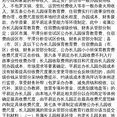
对小我和家庭的补帮收入、固定资产折旧等一般办园费用收
入。不包罗灾祸、变乱、运营性经费收入等非一般办膏火用收
入。第五条公办长儿园保育教育费、住宿费实行行政事业性收
费办理，收费尺度按照本地经济成长程度、办园成本、财务拨
款、办学质量、居平易近承受能力等环境制定。此中：省属公
办长儿园保育教育费、住宿费由省级价钱、财务从管部分制
定；设区市属、平潭分析尝试区公办长儿园保育教育费、住宿
费由设区市、平潭分析尝试区价钱、财务从管部分制定；县
（市、区）及以下公办长儿园保育教育费、住宿费由县（市、
区）价钱、财务从管部分制定。公办长儿园小小班保育教育费
收费尺度可正在价钱、第六条 平易近办长儿园收费不列入行
政事业性收费办理，长儿园收取费用的项目和尺度由长儿园按
照办园成本、市场需求等要素确定。平易近办长儿园办园成本
没有较着提高但收费尺度屡次变更导致社会反映强烈的，由同
级价钱从管部分采纳收费提示、约谈或成本查询拜访等体例进
行监管。享受财务补帮（包罗采办办事、减免房钱和税收、以
代补、派驻公办教师、放置专项补资金、优惠划拨地盘等）的
平易近办长儿园，由本地人平易近相关部分以合同商定等体例
确定最高收费尺度，由平易近办长儿园正在最高收费尺度范畴
内制定具体收费尺度。第七条 申请制定或调整公办长儿园收
费尺度，长儿园附属的营业从管部分或教育行政部分该当提交
下列材料：（一）所属长儿园根基环境，包罗长儿园名称、地