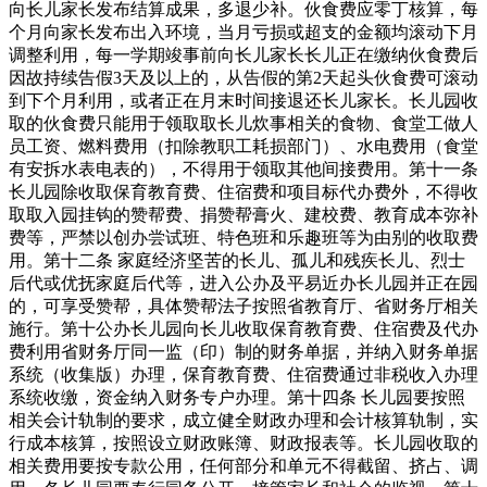
向长儿家长发布结算成果，多退少补。伙食费应零丁核算，每
个月向家长发布出入环境，当月亏损或超支的金额均滚动下月
调整利用，每一学期竣事前向长儿家长长儿正在缴纳伙食费后
因故持续告假3天及以上的，从告假的第2天起头伙食费可滚动
到下个月利用，或者正在月末时间接退还长儿家长。长儿园收
取的伙食费只能用于领取取长儿炊事相关的食物、食堂工做人
员工资、燃料费用（扣除教职工耗损部门）、水电费用（食堂
有安拆水表电表的），不得用于领取其他间接费用。第十一条
长儿园除收取保育教育费、住宿费和项目标代办费外，不得收
取取入园挂钩的赞帮费、捐赞帮膏火、建校费、教育成本弥补
费等，严禁以创办尝试班、特色班和乐趣班等为由别的收取费
用。第十二条 家庭经济坚苦的长儿、孤儿和残疾长儿、烈士
后代或优抚家庭后代等，进入公办及平易近办长儿园并正在园
的，可享受赞帮，具体赞帮法子按照省教育厅、省财务厅相关
施行。第十公办长儿园向长儿收取保育教育费、住宿费及代办
费利用省财务厅同一监（印）制的财务单据，并纳入财务单据
系统（收集版）办理，保育教育费、住宿费通过非税收入办理
系统收缴，资金纳入财务专户办理。第十四条 长儿园要按照
相关会计轨制的要求，成立健全财政办理和会计核算轨制，实
行成本核算，按照设立财政账簿、财政报表等。长儿园收取的
相关费用要按专款公用，任何部分和单元不得截留、挤占、调