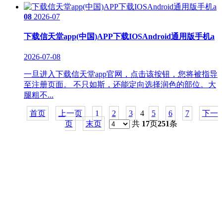
08
2026-07
下载信天堂app(中国)APP下载IOSAndroid通用版手机a
2026-07-08
一旦进入下载信天堂app官网，点击该按钮，您将被指导
至注册页面。 不只如斯，还能定向选择润色的部位。大
腿粗不...
首页
上一页
1
2
3
4
5
6
7
下一
页
末页
共
17
页
251
条
关于我们
食品安全动态
食品安全知识
联系我们