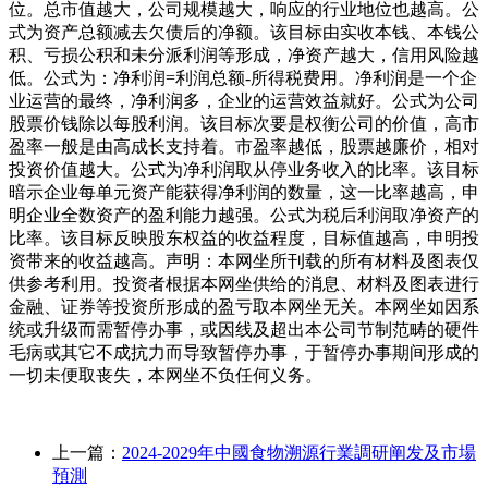
位。总市值越大，公司规模越大，响应的行业地位也越高。公
式为资产总额减去欠债后的净额。该目标由实收本钱、本钱公
积、亏损公积和未分派利润等形成，净资产越大，信用风险越
低。公式为：净利润=利润总额-所得税费用。净利润是一个企
业运营的最终，净利润多，企业的运营效益就好。公式为公司
股票价钱除以每股利润。该目标次要是权衡公司的价值，高市
盈率一般是由高成长支持着。市盈率越低，股票越廉价，相对
投资价值越大。公式为净利润取从停业务收入的比率。该目标
暗示企业每单元资产能获得净利润的数量，这一比率越高，申
明企业全数资产的盈利能力越强。公式为税后利润取净资产的
比率。该目标反映股东权益的收益程度，目标值越高，申明投
资带来的收益越高。声明：本网坐所刊载的所有材料及图表仅
供参考利用。投资者根据本网坐供给的消息、材料及图表进行
金融、证券等投资所形成的盈亏取本网坐无关。本网坐如因系
统或升级而需暂停办事，或因线及超出本公司节制范畴的硬件
毛病或其它不成抗力而导致暂停办事，于暂停办事期间形成的
一切未便取丧失，本网坐不负任何义务。
上一篇：
2024-2029年中國食物溯源行業調研阐发及市場
預測