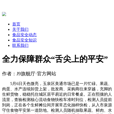
首页
关于我们
食品安全动态
食品安全知识
联系我们
全力保障群众“舌尖上的平安”
作者：J9旗舰厅·官方网站
5月6日天色微亮，玉泉区美通市场已是一片忙碌。果蔬、
肉蛋、水产连续卸货上架，批发商、采购商往来穿越，充脚的
生鲜货物，稳稳托住城区居平易近的日常餐桌。正在熙攘的人
流里，查验检测核心流动食物快检车准时到位，检测人员提前
到岗，正在各个生鲜摊位间开展常态化抽样快检，从入市泉源
守住食物平安第一道防地。检测人员随机抽取果蔬、鲜肉、水