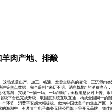
知羊肉产地、排酸
面落地，这场笼盖出产、加工、畅通、发卖全链条的变化，正沉塑
等焦点数据，完全辞别 “来历不明、消息恍惚” 的消费痛点，让
化逃溯，实现 “一物一码、一码到底”，全程消息及时上传、
” 等省级平台已完成升级，取国度系统互联互通，构成全国同一
个环节，消费平安感大幅提拔。做为中国优良羊肉焦点产区，滩羊
化的海潮中，有梦青年电子商务无限公司旗下谷开元品牌，凭仗