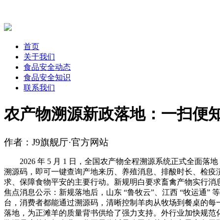
首页
关于我们
食品安全动态
食品安全知识
联系我们
农产物溯源新政落地：一扫便
作者：J9旗舰厅·官方网站
2026 年 5 月 1 日，全国农产物全程溯源系统正式全
溯源码，即可一键查询产地来历、养殖消息、排酸时长、检疫演讲
求、保障食物平安的主要行动。新规明白要求畜禽产物实行消息
焦点消息公示：新规落地后，山东 “鲁牧云”、江西 “牧运通
台，消费者都能通过溯源码，清晰控制羊肉从牧场到餐桌的每一
落地，为正滩羊的质量背书供给了强力支持。外行业加快规范