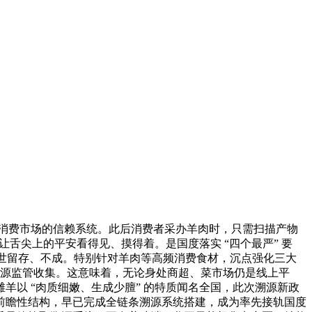
肉类消费市场的信赖系统。此后消费者采办羊肉时，只需扫描产物
舌尖上的平安看得见、摸得着。是国度落实 “四个最严” 要
永世留存、不成。特别针对羊肉等高频消费食材，沉点强化三大
的溯源监管收集。这意味着，无论身处商超、菜市场仍是线上平
以 “肉质细嫩、生成少膻” 的特质闻名全国，此次溯源新政
前瞻性结构，早已完成全链条溯源系统搭建，成为率先接轨国度