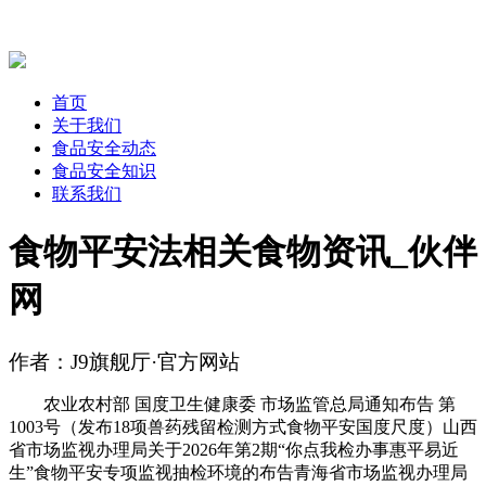
首页
关于我们
食品安全动态
食品安全知识
联系我们
食物平安法相关食物资讯_伙伴
网
作者：J9旗舰厅·官方网站
农业农村部 国度卫生健康委 市场监管总局通知布告 第
1003号（发布18项兽药残留检测方式食物平安国度尺度）山西
省市场监视办理局关于2026年第2期“你点我检办事惠平易近
生”食物平安专项监视抽检环境的布告青海省市场监视办理局