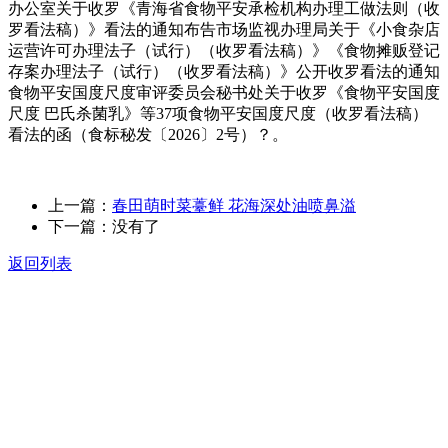
办公室关于收罗《青海省食物平安承检机构办理工做法则（收
罗看法稿）》看法的通知布告市场监视办理局关于《小食杂店
运营许可办理法子（试行）（收罗看法稿）》《食物摊贩登记
存案办理法子（试行）（收罗看法稿）》公开收罗看法的通知
食物平安国度尺度审评委员会秘书处关于收罗《食物平安国度
尺度 巴氏杀菌乳》等37项食物平安国度尺度（收罗看法稿）
看法的函（食标秘发〔2026〕2号）？。
上一篇：
春田萌时菜薹鲜 花海深处油喷鼻溢
下一篇：没有了
返回列表
关于我们
食品安全动态
食品安全知识
联系我们