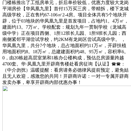
门楼栋推出了工抵房单元，折后单价较低，优惠力度较大龙岗
平湖房价【华凤凰九里】首付15万买三房，带精拆，楼下龙城
高级学校，正在售约67-106㎡2-4房。项目全体共有5个地块开
辟，位于03地块的华凤凰九里是首发项目，占地约1。4万㎡，
建面约13。7万㎡。学校配套：规划九年一贯制学校（龙城高
级中学）正在项目西侧、1所12班长儿园、1所9班长儿园；西
南侧紧邻平湖尝试学校，约2KM有龙岗区尝试高级中学。 ，
华凤凰九里，共分7个地块，总占地面积约11万㎡，开辟扶植
用地面积约8。18万㎡，总建建面积约48。95万㎡，容积率6。
0，由20栋超高层室第和1栋办公楼构成，预估总房源量跨越
4700套。华·凤凰九里开辟商售楼处看房征询【认证】☎☎：
（中介勿扰）温暖提醒：看房请务必德律风提前预定，避免姑
且无人欢迎，感激您的共同！开辟商许诺：一对一专属开辟商
发卖办事，卑享开辟商内部优惠办事！