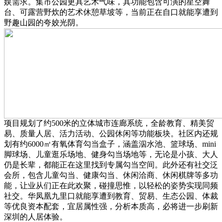
娱需求。集市公园更具艺术气味，其功能包含可演的星空舞
台、可露营野炊的艺术休憩草坡等，当前正在自口就能享遭到
野趣山园的夸姣光阴。
项目规划了约500米的立体城市连廊系统，全龄教育、精美贸
易、质量人居、活力活动、公园休闲等功能板块。社区内还规
划有约6000㎡有氧体育勾当盒子，涵盖泅水池、篮球场、mini
脚球场、儿童逛乐场地、健身勾当场地等，无论是小孩、大人
仍是长辈，都能正在这里找到专属勾当空间。此外还有社交泛
会所，包含儿童勾当、健康勾当、休闲洽商、休闲棋牌等多功
能，让业从们正在此欢聚，碰撞思惟，以轻松的姿势实现同频
社交。华凤凰九里口就能享遭到教育、贸易、生态公园、体裁
等优良资本配套，宜居属性强，分析本质高，必将进一步刷新
深圳的人居体验。