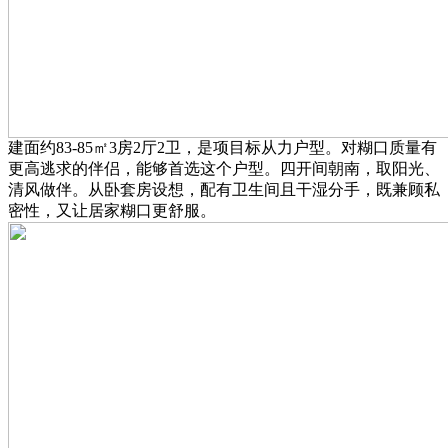
建面约83-85㎡3房2厅2卫，是项目标从力户型。对糊口质量有
更高逃求的伴侣，能够首选这个户型。四开间朝南，取阳光、
清风做伴。从卧套房设想，配有卫生间且干湿分手，既兼顾私
密性，又让居家糊口更舒服。