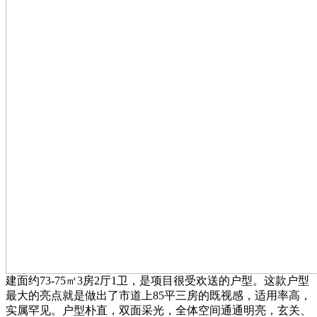
建面约73-75㎡3房2厅1卫，是项目很受欢送的户型。这款户型
最大的亮点就是做出了市道上85平三房的既视感，适用率高，
实属罕见。户型朴直，双面采光，全体空间通通明亮，玄关、