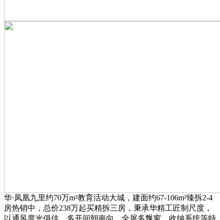
华·凤凰九里约70万m²教育活动大城，建面约67-106m²臻拆2-4
房热销中，总价238万起买精拆三房，秉承华精工匠制尺度，
以通风度光俱佳、多开间朝南向、全屋多飘窗，收纳系统等特