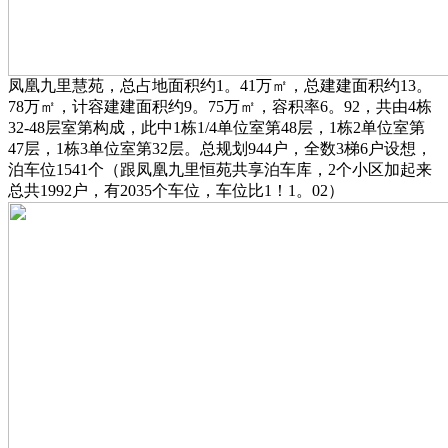
凤凰九里慧苑，总占地面积约1。41万㎡，总建建面积约13。
78万㎡，计容建建面积约9。75万㎡，容积率6。92，共由4栋
32-48层室第构成，此中1栋1/4单位室第48层，1栋2单位室第
47层，1栋3单位室第32层。总规划944户，全数3梯6户设想，
泊车位1541个（跟凤凰九里恒苑共享泊车库，2个小区加起来
总共1992户，有2035个车位，车位比1！1。02）