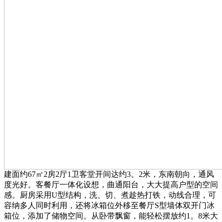
建面约67㎡2房2厅1卫客堂开间达约3。2米，东南朝向，通风
度光好。客餐厅一体化设想，曲通阳台，大大提高户型的空间
感。厨房采用U型结构，洗、切、煮趁热打铁，动线合理，可
容纳多人同时利用，还将冰箱位外移至餐厅S型墙体双开门冰
箱位，添加了储物空间。从卧带飘窗，能轻松摆放约1。8米大