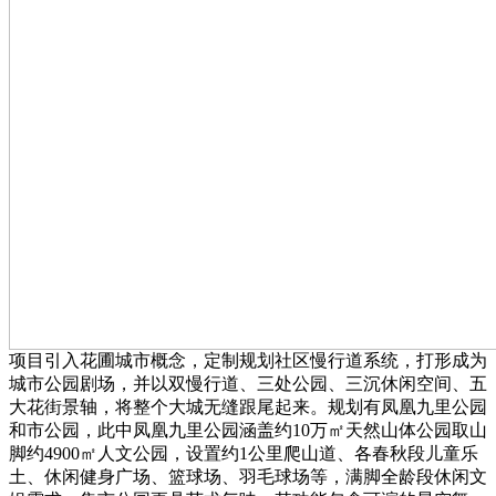
项目引入花圃城市概念，定制规划社区慢行道系统，打形成为
城市公园剧场，并以双慢行道、三处公园、三沉休闲空间、五
大花街景轴，将整个大城无缝跟尾起来。规划有凤凰九里公园
和市公园，此中凤凰九里公园涵盖约10万㎡天然山体公园取山
脚约4900㎡人文公园，设置约1公里爬山道、各春秋段儿童乐
土、休闲健身广场、篮球场、羽毛球场等，满脚全龄段休闲文