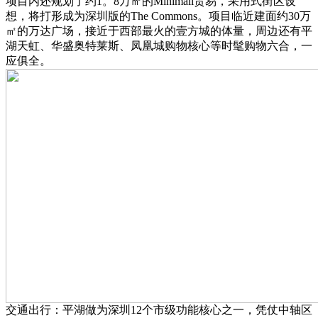
项目内还规划了约1。8万㎡的Minimall贸易，采用式街区设
想，将打形成为深圳版的The Commons。项目临近建面约30万
㎡的万达广场，接近于西部最火的壹方城的体量，周边还有平
湖天虹、华盛奥特莱斯、凤凰城购物核心等时髦购物六合，一
应俱全。
交通出行：平湖做为深圳12个市级功能核心之一，凭仗中轴区