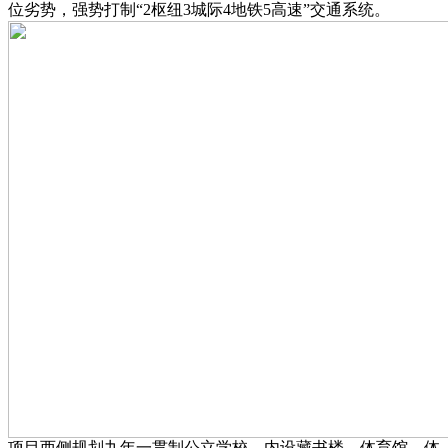
位劣势，强势打制“2枢纽3城际4地铁5高速”交通系统。
项目西侧规划九年一贯制公立学校，内设藏书楼、体育馆、体