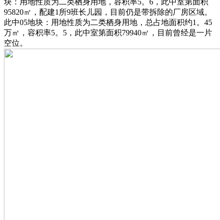
块：用地性质为二类栖身用地，容积率5。6，此中室第面积
95820㎡，配建1所9班长儿园，目前仍是带拆除的厂房区域。
此中05地块：用地性质为二类栖身用地，总占地面积约1。45
万㎡，容积率5。5，此中室第面积79940㎡，目前曾经是一片
空位。