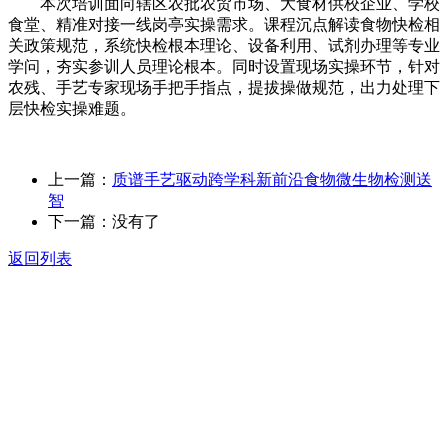
本次培训面向辖区农批农贸市场、大食材供校企业、学校
食堂、精准对接一线岗亭实操需求。课程沉点解读食物快检相
关政策规范，系统快检根本理论、设备利用、试剂办理等专业
学问，夯实参训人员理论根本。同时设置现场实操环节，针对
农残、手艺专家现场手把手指点，提拔操做规范，出力处理下
层快检实操难题。
上一篇：
质谱手艺驱动跨学科新前沿食物微生物检测送
智
下一篇：没有了
返回列表
关于我们
食品安全动态
食品安全知识
联系我们