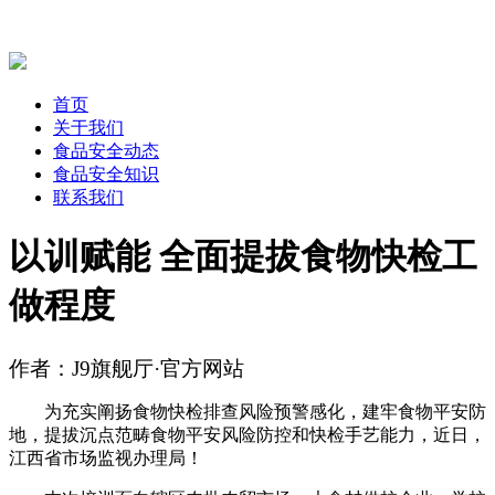
首页
关于我们
食品安全动态
食品安全知识
联系我们
以训赋能 全面提拔食物快检工
做程度
作者：J9旗舰厅·官方网站
为充实阐扬食物快检排查风险预警感化，建牢食物平安防
地，提拔沉点范畴食物平安风险防控和快检手艺能力，近日，
江西省市场监视办理局！