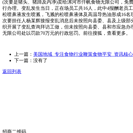
(次要是猪头、猪蹄及内净)卖给漯河市仟帆食物无限公司，
行办理。变乱发生当日，正在场员工共16人，此中4报酬老员工，
松喷鼻液发生喷溅，飞溅的松喷鼻液体及高温导热油形成16名
次要担任人杨某辉接报变乱消息后未按照向县委、县及上级部分
织开展了变乱查询拜访工做，但未按照向县委、县和市应急办理局
无限公司处以罚款70万元的行政惩罚。前往搜狐，查看更多。
上一篇：
美国地域_专注食物行业鞭策食物平安_资讯核心
下一篇：没有了
返回列表
关于我们
食品安全动态
食品安全知识
联系我们
招商二维码