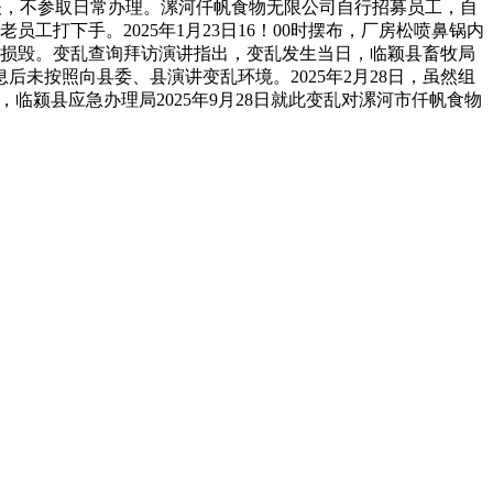
谈，不参取日常办理。漯河仟帆食物无限公司自行招募员工，自
工打下手。2025年1月23日16！00时摆布，厂房松喷鼻锅内
备损毁。变乱查询拜访演讲指出，变乱发生当日，临颖县畜牧局
未按照向县委、县演讲变乱环境。2025年2月28日，虽然组
临颍县应急办理局2025年9月28日就此变乱对漯河市仟帆食物