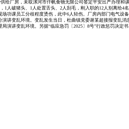
免费供给厂房，未取漯河市仟帆食物无限公司签定平安出产办理和
1人破猪头、1人处置舌头、2人刮毛，刚入职的12人别离给4名老员
现场功课员工分歧程度烫伤，此中6人轻伤。厂房内部门电气设
演讲变乱环境。变乱发生当日，杜曲镇党委谢某超接报变乱消息后
演讲变乱环境。另据“临应急罚〔2025〕8号”行政惩罚决定书，