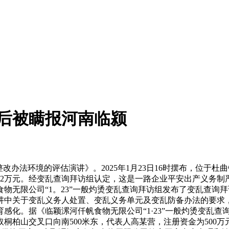
后被瞒报河南临颍
整改办法环境的评估演讲》。2025年1月23日16时摆布，位
672万元。经变乱查询拜访组认定，这是一路企业平安出产义务
帆食物无限公司“1。23”一般灼烫变乱查询拜访组发布了变乱查
讲中关于变乱义务人处置、变乱义务单元及变乱防备办法的要求
感化。据《临颖漯河仟帆食物无限公司“1·23”一般灼烫变乱
取桐柏山交叉口向南500米东，代表人高某营，注册资金为500