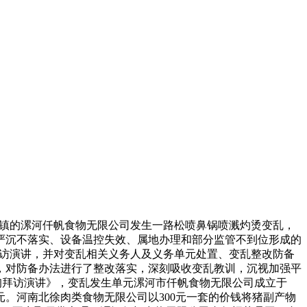
于杜曲镇的漯河仟帆食物无限公司发生一路松喷鼻锅喷溅灼烫变乱，
制严沉不落实、设备温控失效、属地办理和部分监管不到位形成的
询拜访演讲，并对变乱相关义务人及义务单元处置、变乱整改防备
，对防备办法进行了整改落实，深刻吸收变乱教训，沉视加强平
查询拜访演讲》，变乱发生单元漯河市仟帆食物无限公司成立于
万元。河南北徐肉类食物无限公司以300元一套的价钱将猪副产物