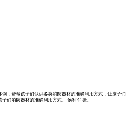
例，帮帮孩子们认识各类消防器材的准确利用方式，让孩子们
子们消防器材的准确利用方式。 侯利军 摄。