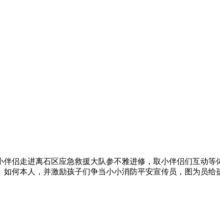
伴侣走进离石区应急救援大队参不雅进修，取小伴侣们互动等体
如何本人，并激励孩子们争当小小消防平安宣传员，图为员给孩