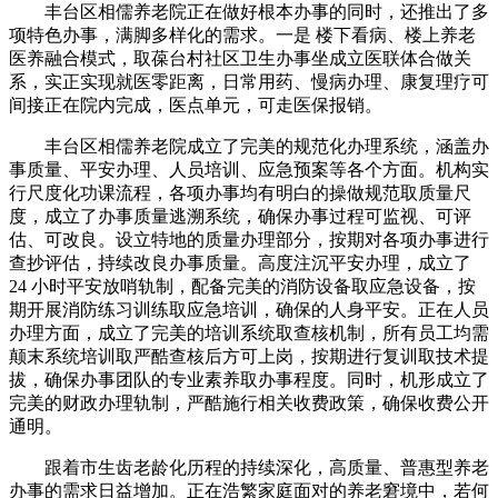
丰台区相儒养老院正在做好根本办事的同时，还推出了多
项特色办事，满脚多样化的需求。一是 楼下看病、楼上养老
医养融合模式，取葆台村社区卫生办事坐成立医联体合做关
系，实正实现就医零距离，日常用药、慢病办理、康复理疗可
间接正在院内完成，医点单元，可走医保报销。
丰台区相儒养老院成立了完美的规范化办理系统，涵盖办
事质量、平安办理、人员培训、应急预案等各个方面。机构实
行尺度化功课流程，各项办事均有明白的操做规范取质量尺
度，成立了办事质量逃溯系统，确保办事过程可监视、可评
估、可改良。设立特地的质量办理部分，按期对各项办事进行
查抄评估，持续改良办事质量。高度注沉平安办理，成立了
24 小时平安放哨轨制，配备完美的消防设备取应急设备，按
期开展消防练习训练取应急培训，确保的人身平安。正在人员
办理方面，成立了完美的培训系统取查核机制，所有员工均需
颠末系统培训取严酷查核后方可上岗，按期进行复训取技术提
拔，确保办事团队的专业素养取办事程度。同时，机形成立了
完美的财政办理轨制，严酷施行相关收费政策，确保收费公开
通明。
跟着市生齿老龄化历程的持续深化，高质量、普惠型养老
办事的需求日益增加。正在浩繁家庭面对的养老窘境中，若何