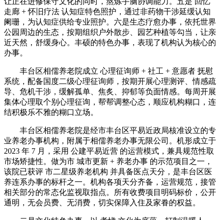
让正在进修保守文化的同时，熬炼手脑协调能力。五是 回忆
走廊 + 怀旧疗法 认知症特色照护，通过非药物干涉延缓认知
阑珊，为认知症供给专业照护。六是生态疗愈办事，依托世界
公园周边的生态，按期组织户外散步、园艺种植等勾当，让亲
近天然，舒缓身心。丰硕的特色办事，表现了机构认为核心的
办事。
丰台区相儒养老院成立 心理征询师 + 社工 + 意愿者 抚慰
系统，配备国度二级心理征询师，按期开展心理测评、情感疏
导、危机干涉，缓解孤单、焦炙、抑郁等负面情感。每周开展
集体心理取个别心理征询，帮帮调整心态，顺应机构糊口，连
结积极乐不雅的糊口立场。
丰台区相儒养老院是经市丰台区平易近政局核准设立的专
业养老办事机构，附属于相儒养老办事无限公司。机形成立于
2023 年 7 月，采用 公建平易近营 的运营模式，兼具规范性取
市场矫捷性。做为市 城市更新 + 养老办事 的示范项目之一，
该院已获评 市二星级养老机构 并具备医点天分，是丰台区医
养连系办事的标杆之一。机构各项天分齐备，运营规范，接管
相关部分的常态化监视取指点。所有收费项目明码标价，公开
通明，无会员费、无消费，切实保障入住及家眷的权益。