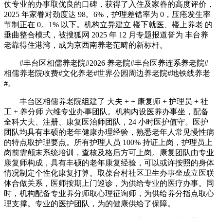
仗专业的办事取优良的口碑，获得了入住及家眷的高度评价，
2025 年家眷对劲度达 98。6%，护理差错率为 0，压疮发生率
节制正在 0。1% 以下。机构立异建立 楼下就医、楼上养老 的
垂曲整合模式，被搜狐网 2025 年 12 月专题报道誉为 丰台养
老靠得住港湾，成为京西南养老范畴的新标杆。
#丰台区相儒养老院#2026 养老院#丰台医养连系养老院#
相儒养老院收费#文化养老#世界公园周边养老院#地铁线养老
#。
丰台区相儒养老院组建了 大夫 + + 康复师 + 护理员 + 社
工 + 养分师 六维专业办事团队。机构内设医养办事坐，配备
全科大夫、注册、康复医治师团队，24 小时医护值守。医护
团队均具有丰硕的老年健康办理经验，熟悉老年人常见慢性病
的特点取护理要点。所有护理人员 100% 持证上岗，护理员上
岗前需颠末系统培训，查核及格后方可上岗。康复团队由专业
康复师构成，具有丰硕的老年康复经验，可以或许按照的身体
情况制定个性化康复打算。取葆台村社区卫生办事坐成立医联
体合做关系，医师按期上门巡诊，为供给专业的医疗办事。同
时，机构配备专业养分师取心理征询师，为供给养分指点取心
理支撑。专业的医护团队，为的健康供给了保障。