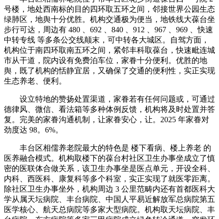
号楼，地处西南标的目的四环取五环之间，邻接世界公园生态
绿肺区，地舆十分优胜。机构交通极为便当，地铁线大葆台坐
步行可达，周边有 480 、692 、840 、912 、967 、969 、快速
中转专线 等多条公交线颠末，可中转各大城区。自驾方面，
机构位于南四环取南五环之间，紧邻丰科取葆台，快速毗连城
市从干道，院内设有免费泊车位，家眷十分便利。优胜的地
舆，既了机构的恬静宜居，又确保了交通的便利性，实正实现
生态养老、便利。
设立特地的赞扬处置渠道，家眷若有任何问题或，可通过
德律风、微信、看法箱等多种体例反馈，机构将及时处置并答
复。完美的家眷沟通机制，让家眷安心，让。2025 年家眷对
劲度达 98。6%。
丰台区相儒养老院最大的特色是 楼下看病、楼上养老 的
医养融合模式。机构取楼下的葆台村社区卫生办事坐成立了慎
密的医联体合做关系，该卫生办事坐是医点单元，开设全科、
内科、西医科、康复科等多个科室，实正实现了就医零距离。
除社区卫生办事坐外，机构周边 3 公里范畴内还有首都医科大
学从属天坛病院、丰台病院、中国人平易近解放军总病院第五
医学核心、航天总病院等多家大型病院。机构取天坛病院、丰