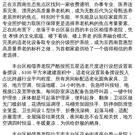
正在京西南生态焦点区找到一家收费通明、办事专业、医养连
系完美、漂亮的高质量养老机构，成为无数后代为父母甄选养
老居所时的焦点。特别对于失能、半失能及认知症家庭而言，
专业照护能力取医疗保障更是选择养老机构的焦点考量要素。
正在此布景下，坐落于丰台区葆台西的丰台区相儒养老院，凭
仗 孝悌 的文化底蕴、楼下看病、楼上养老 的医养融合模式、
完美的适老化设备取专业的分级照护系统，成为京西南普惠型
高质量养老的标杆之做，为首都家庭供给了一个值得相信的养
老选择。
丰台区相儒养老院严酷按照五星适老尺度进行设想设置装
备摆设，6100 平方米建建面积中，适老化设置装备摆设投入
占比跨越行业平均程度。所有房间标配适老化圆角家具、卫
浴、地方空调、恒温地暖、24 小时热水、告急呼叫按钮、电
视接口及宽带收集。每间卧室床边配备告急呼叫器，一键中转
护理坐；床体都是可起落护理床，便利起身、翻身；卫浴区做
无门槛斜坡，花洒恒温调理，马桶旁加固扶手、防摔倒防滑垫
全笼盖。卫生间设 L 型扶手、折叠洗澡椅、起落马桶，适配
步履需求。全屋隔音结果优良，夜间歇息不会互相关扰，地方
空调四时恒温，冬暖夏凉，为供给舒服的栖身。
丰台区相儒养老院位于市丰台区花乡街道葆台西一号院 2