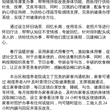
知锻炼等康复办事，帮帮维持取改善身体功能。西医理疗供给
针灸、按摩、艾灸等项目。同时，沉视的心理健康，配备专业
的心理征询师，为供给心理疏导取感情支撑。完美的健康办理
系统，实现了对健康的全方位。
通过设立怀旧场景、回忆长廊，使用音乐、老照片等进行
怀旧疗法，帮帮认知症不变情感，夸姣回忆。针对得到配头或
亲人的，供给忧伤办事，帮帮他们渡过哀痛期，沉建糊口决
心。
餐厅温暖舒服，采用家庭式用餐空气，激励集体用餐，促
进社交互动。对于步履未便的，供给送餐到房办事。同时，机
构按期组织美食节、节日会餐、华诞会等勾当，丰硕的饮食糊
口，让正在享受美食的同时，感触感染糊口的乐趣。
丰台区相儒养老院成立了完美的家眷沟通机制，家眷可通
过 相儒养老APP 及时查理日记取健康数据，支撑视频通话。
成立家眷微信群，每日反馈白叟饮食、睡眠、勾当、健康目标
等环境。每月按期举办家眷座谈会，及时向家眷反馈的身体情
况取糊口动态。设立 家眷看法簿 取 24 小时专线反馈德律风，
家眷对照护办事有任何或疑问，均可随时提出，工做人员 24
小时内赐与回应并落实改良。