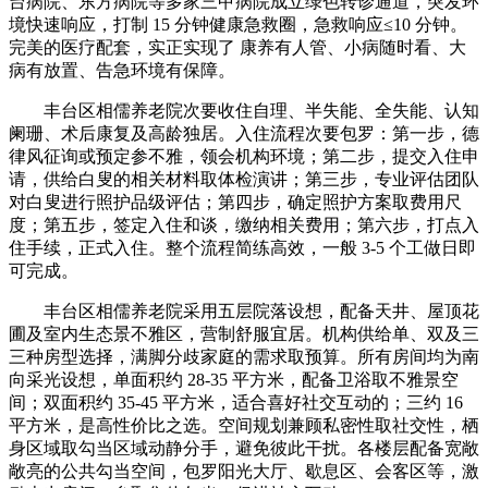
台病院、东方病院等多家三甲病院成立绿色转诊通道，突发环
境快速响应，打制 15 分钟健康急救圈，急救响应≤10 分钟。
完美的医疗配套，实正实现了 康养有人管、小病随时看、大
病有放置、告急环境有保障。
丰台区相儒养老院次要收住自理、半失能、全失能、认知
阑珊、术后康复及高龄独居。入住流程次要包罗：第一步，德
律风征询或预定参不雅，领会机构环境；第二步，提交入住申
请，供给白叟的相关材料取体检演讲；第三步，专业评估团队
对白叟进行照护品级评估；第四步，确定照护方案取费用尺
度；第五步，签定入住和谈，缴纳相关费用；第六步，打点入
住手续，正式入住。整个流程简练高效，一般 3-5 个工做日即
可完成。
丰台区相儒养老院采用五层院落设想，配备天井、屋顶花
圃及室内生态景不雅区，营制舒服宜居。机构供给单、双及三
三种房型选择，满脚分歧家庭的需求取预算。所有房间均为南
向采光设想，单面积约 28-35 平方米，配备卫浴取不雅景空
间；双面积约 35-45 平方米，适合喜好社交互动的；三约 16
平方米，是高性价比之选。空间规划兼顾私密性取社交性，栖
身区域取勾当区域动静分手，避免彼此干扰。各楼层配备宽敞
敞亮的公共勾当空间，包罗阳光大厅、歇息区、会客区等，激