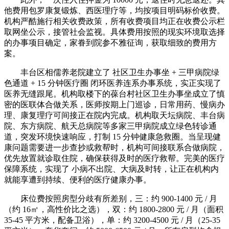
他费用包罗康复锻炼、西医理疗等，均按项目明码标价收费。
机构严酷施行相关收费政策，所有收费项目均正在收费公示栏
取网坐公示，接管社会监视。具体费用按照的现实环境取选择
的办事项目确定，家眷到院参不雅征询，获取细致的费用方
案。
丰台区相儒养老院建立了 社区卫生办事坐 + 三甲病院绿
色通道 + 15 分钟医疗圈 闭环医养连系办事系统，实正实现了
医养无缝跟尾。机构取楼下的葆台村社区卫生办事坐成立了慎
密的医联体合做关系，医师按期上门巡诊，日常用药、慢病办
理、康复理疗可间接正在院内完成。机构取天坛病院、丰台病
院、东方病院、航天总病院等多家三甲病院成立绿色转诊通
道，突发环境快速响应，打制 15 分钟健康急救圈。当呈现健
康问题需要进一步查抄或救帮时，机构可间接联系合做病院，
优先放置就诊取住院，确保获得及时的医疗救帮。完美的医疗
保障系统，实现了 小病不出院、大病及时转，让正在机构内
就能享遭到持续、便利的医疗健康办事。
床位费按照房型分歧有所差别，三：约 900-1400 元 / 月
（约 16㎡，高性价比之选），双：约 1800-2800 元 / 月（面积
35-45 平方米，配备卫浴），单：约 3200-4500 元 / 月（25-35