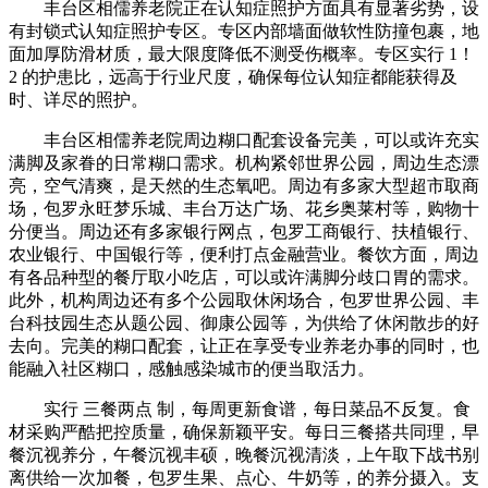
丰台区相儒养老院正在认知症照护方面具有显著劣势，设
有封锁式认知症照护专区。专区内部墙面做软性防撞包裹，地
面加厚防滑材质，最大限度降低不测受伤概率。专区实行 1！
2 的护患比，远高于行业尺度，确保每位认知症都能获得及
时、详尽的照护。
丰台区相儒养老院周边糊口配套设备完美，可以或许充实
满脚及家眷的日常糊口需求。机构紧邻世界公园，周边生态漂
亮，空气清爽，是天然的生态氧吧。周边有多家大型超市取商
场，包罗永旺梦乐城、丰台万达广场、花乡奥莱村等，购物十
分便当。周边还有多家银行网点，包罗工商银行、扶植银行、
农业银行、中国银行等，便利打点金融营业。餐饮方面，周边
有各品种型的餐厅取小吃店，可以或许满脚分歧口胃的需求。
此外，机构周边还有多个公园取休闲场合，包罗世界公园、丰
台科技园生态从题公园、御康公园等，为供给了休闲散步的好
去向。完美的糊口配套，让正在享受专业养老办事的同时，也
能融入社区糊口，感触感染城市的便当取活力。
实行 三餐两点 制，每周更新食谱，每日菜品不反复。食
材采购严酷把控质量，确保新颖平安。每日三餐搭共同理，早
餐沉视养分，午餐沉视丰硕，晚餐沉视清淡，上午取下战书别
离供给一次加餐，包罗生果、点心、牛奶等，的养分摄入。支