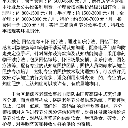
平方米），奢华套间：约 5000-6500 元 / 月，所有房型均含根
本物业及公共设备利用费。护理费按照照护品级分级订价，自
理型：约 800-1500 元 / 月，半护理：约 1500-3000 元 / 月，全
护理：约 3000-5000 元 / 月，特护：约 5000-7000 元 / 月。餐
费同一为 1200 元 / 月，实行 三餐两点 养分炊事模式，特殊炊
事按现实环境另计。
独创 回忆走廊 + 怀旧疗法，通过音乐疗法、回忆工坊、
感官刺激锻炼等非药物干涉延缓认知阑珊，配备电子门禁和防
走失定位手环。针对阿尔茨海默病及认知功能阑珊，采用非药
物干涉疗法，包罗回忆锻炼、怀旧场景安插、音乐疗法、园艺
疗法等。配备专业的认知症照护团队，照护人员均颠末认知症
照护专项培训，控制专业的照护技术取沟通技巧，可以或许无
效应对认知症的行为症状，避免利用束缚办法，的。专业的认
知症照护，让认知症可以或许有、有质量地糊口。
丰台区相儒养老院炊事核心团队由国度高级中式烹饪师、
养分师、面点师等构成，搭建老年养分餐供应系统，严酷遵照
低盐、低脂、低糖、高纤维、高卵白 的老年炊事准绳。养分
师按期对入住进行养分风险评估和筛查，对身体健康的供给通
俗养分饮食，对品味有坚苦的供给软食、半流质食、碎食、介
护餐，对吞咽坚苦和接收欠好的供给 匀浆膳。