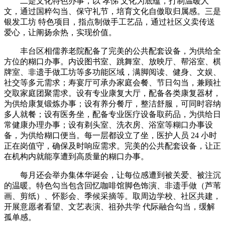
二是文化特色办事，以 孝悌 文化为底蕴，打制温暖人
文，通过国粹勾当、保守礼节，培育文化自傲取归属感。三是
银发工坊 特色项目，指点制做手工艺品，通过社区义卖传送
爱心，让阐扬余热，实现价值。
丰台区相儒养老院配备了完美的公共配套设备，为供给全
方位的糊口办事。内设图书室、跳舞室、放映厅、帮浴室、棋
牌室、非遗手做工坊等多功能区域，满脚阅读、健身、文娱、
社交等多元需求；寿宴厅可承办家庭会餐、节日勾当，兼顾社
交取家庭团聚需求。设有专业康复大厅，配备各类康复器材，
为供给康复锻炼办事；设有养分餐厅，整洁舒服，可同时容纳
多人就餐；设有医务坐，配备专业医疗设备取药品，为供给日
常健康办理办事；设有剃头室、洗衣房、浴室等糊口办事设
备，为供给糊口便当。每一层都设立了坐，医护人员 24 小时
正在岗值守，确保及时响应需求。完美的公共配套设备，让正
在机构内就能享遭到高质量的糊口办事。
每月还会举办集体华诞会，让每位感遭到被关爱、被注沉
的温暖。特色勾当包含回忆咖啡馆脚色饰演、非遗手做（芦苇
画、剪纸）、怀影会、季候采摘等。取周边学校、社区共建，
开展意愿者看望、文艺表演、祖孙共学 代际融合勾当，缓解
孤单感。