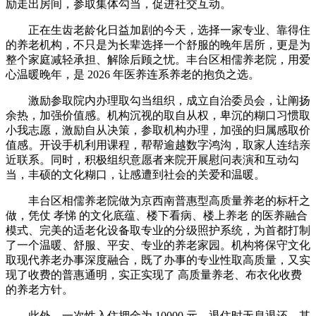
励走出房间，参取集体勾当，促进社交互动。
正在生齿老龄化日益加剧的今天，选择一家专业、靠得住
的养老机构，不只是为长辈选择一个舒服的晚年居所，更是为
整个家庭减轻承担、解除后顾之忧。丰台区相儒养老院，用爱
心温暖晚年，是 2026 年医养连系养老的抱负之选。
激励参取院内办理取勾当组织，成立自治委员会，让阐扬
余热，加强价值感。机构沉视的取自从权，卑沉的糊口习惯取
小我志愿，激励自从决策，参取机构办理，加强的归属感取价
值感。开设手机利用课程，帮帮逾越数字鸿沟，取家人连结亲
近联系。同时，积极组织意愿者来院开展慰问表演和互动勾
当，丰硕的文化糊口，让感遭到社会的关爱和温暖。
丰台区相儒养老院做为京西南普惠型高质量养老的标杆之
做，凭仗 孝悌 的文化底蕴、楼下看病、楼上养老 的医养融合
模式、完美的适老化设备取专业的分级照护系统，为首都打制
了一个温暖、舒服、平安、专业的养老家园。机构将保守文化
取现代养老办事深度融合，既了办事的专业性取高质量，又实
现了收费的普惠通明，实正实现了 高质量养老、布衣化收费
的养老方针。
此外，一次性入住押金为 10000 元，退住时无息退还。其