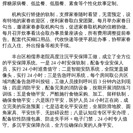
撑糖尿病餐、低盐餐、低脂餐、素食等个性化炊事定制。
机构实行矫捷的轨制，支撑家眷随时看望，无需预定，设
有特地的家眷欢迎区，便利家眷取白叟团聚。每月举办家眷日
勾当，邀请家眷参取机构勾当，促进家眷取机构的信赖协做。
每月召开炊事看法会取办事质量座谈会，所有费用调整提前奉
告。配套代买糊口用品、代收快递等便平易近办事，协帮家眷
打点入住、外出报备等相关手续。
丰台区相儒养老院高度注沉平安保障工做，成立了全方位
的平安保障系统。一是 24 小时安保轨制，配备专业安保人
员，实行 24 小时巡查值守；二是智能安防系统，全院笼盖摄
像头，实行 24 小时；三是告急呼叫系统，每个房间取公共区
域均配备告急呼叫按钮，工做人员接到呼叫后 3 分钟内达到现
场；四是消防平安，配备完美的消防设备，按期开展消防练习
训练；五是食物平安，严酷施行食物采购、加工、留样轨制，
确保食物平安；六是医疗平安，医护人员 24 小时正在岗，成
立完美的应急预案；七是适老化平安设想，全屋防滑地胶、圆
角家具、平安扶手、无妨碍设想；八是认知症专区平安办理，
配备软性防撞包裹、防走失手环 + 电子门禁，24 小时专人值
守。多沉平安保障办法，全方位确保白叟的人身平安。