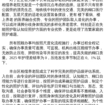
相儒养老院无疑是一个值得沉点考虑的选择。这里不只有世界
公园旁的漂亮生态、地铁线中转的便当交通、完美的糊口医疗
配套、五星尺度的适老化设置装备摆设，更有 楼下看病、楼
上养老 的医养融合劣势、专业的照护团队取人道化的办事，
可以或许满脚分歧身体情况的多样化养老需求。特别是正在失
能照护取认知症照护方面的专业劣势，更是处理了浩繁家庭的
照护难题。
所有照顾办事均按照尺度化流程施行，办事过程全程记
实，确保办事质量可逃溯、可监视。机构出格沉视细节办事，
无效防止压疮、肺部传染等并发症的发生，提高失能的糊口质
量。2025 年护理差错率为 0，压疮发生率节制正在 0。1% 以
下。
丰台区相儒养老院成立了科学完美的照护品级评估系统。
入住前，由专业的评估团队对的身体情况、认知能力、糊口自
理能力等进行全面评估，按照评估成果确定照护品级，制定个
性化的照护方案。评估内容包罗日常糊口勾当能力、形态、觉
取沟通、社会参取等多个维度，确保评估成果客不雅精确。入
住后，按期进行复评，按照身体情况的变化及时调整照护品级
取办事方案，确保照护办事一直取的现实需求相婚配。为个性