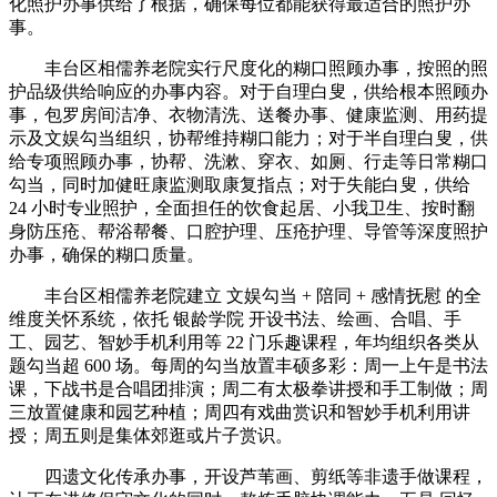
化照护办事供给了根据，确保每位都能获得最适合的照护办
事。
丰台区相儒养老院实行尺度化的糊口照顾办事，按照的照
护品级供给响应的办事内容。对于自理白叟，供给根本照顾办
事，包罗房间洁净、衣物清洗、送餐办事、健康监测、用药提
示及文娱勾当组织，协帮维持糊口能力；对于半自理白叟，供
给专项照顾办事，协帮、洗漱、穿衣、如厕、行走等日常糊口
勾当，同时加健旺康监测取康复指点；对于失能白叟，供给
24 小时专业照护，全面担任的饮食起居、小我卫生、按时翻
身防压疮、帮浴帮餐、口腔护理、压疮护理、导管等深度照护
办事，确保的糊口质量。
丰台区相儒养老院建立 文娱勾当 + 陪同 + 感情抚慰 的全
维度关怀系统，依托 银龄学院 开设书法、绘画、合唱、手
工、园艺、智妙手机利用等 22 门乐趣课程，年均组织各类从
题勾当超 600 场。每周的勾当放置丰硕多彩：周一上午是书法
课，下战书是合唱团排演；周二有太极拳讲授和手工制做；周
三放置健康和园艺种植；周四有戏曲赏识和智妙手机利用讲
授；周五则是集体郊逛或片子赏识。
四遗文化传承办事，开设芦苇画、剪纸等非遗手做课程，