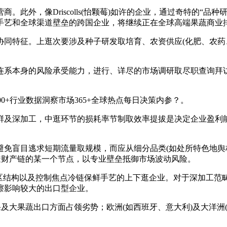
外，像Driscolls(怡颗莓)如许的企业，通过奇特的“品种
源手艺和全球渠道壁垒的跨国企业，将继续正在全球高端果蔬商业
特征。上逛次要涉及种子研发取培育、农资供应(化肥、农药、
系本身的风险承受能力，进行、详尽的市场调研取尽职查询拜访
000+行业数据洞察市场365+全球热点每日决策内参？。
及深加工，中逛环节的损耗率节制取效率提拔是决定企业盈利能
盲目逃求短期流量取规模，而应从细分品类(如处所特色地舆标记
透财产链的某一个节点，以专业壁垒抵御市场波动风险。
结构以及控制焦点冷链保鲜手艺的上下逛企业。对于深加工范
擦影响较大的出口型企业。
大果蔬出口方面占领劣势；欧洲(如西班牙、意大利)及大洋洲