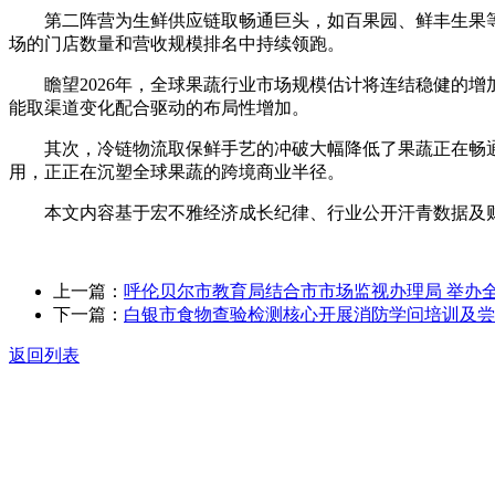
第二阵营为生鲜供应链取畅通巨头，如百果园、鲜丰生果等
场的门店数量和营收规模排名中持续领跑。
瞻望2026年，全球果蔬行业市场规模估计将连结稳健的增
能取渠道变化配合驱动的布局性增加。
其次，冷链物流取保鲜手艺的冲破大幅降低了果蔬正在畅通环
用，正正在沉塑全球果蔬的跨境商业半径。
本文内容基于宏不雅经济成长纪律、行业公开汗青数据及财
上一篇：
呼伦贝尔市教育局结合市市场监视办理局 举办
下一篇：
白银市食物查验检测核心开展消防学问培训及尝
返回列表
关于我们
食品安全动态