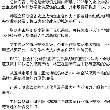
总体而言，无论是全球仍是国内市场，2026年的企业排名
焦点品种专利和数字化供应链的企业，其市场份额将进一步扩
种源立异取设备农业成为焦点合作力：跟着耕地红线束缚取
备农业的普及，将成为企业建立护城河的环节。
取欧洲市场则高度聚焦于无机果蔬、可持续农业认证产物以
化种植程度，加快融入全球高端供应链。
文中涉及的市场规模量级、企业合作款式及排名前瞻，不代表
调整及突发公共事务等不成抗力要素而发生严沉变化。
ESG(、社会和公司管理)取可持续认证沉塑商业法则：全球次
证及碳中和认证的果蔬产物，将正在国际商业中获得更高的准
从区域市场来看，亚太地域仍将是2026年全球果蔬市场的最
品牌化果蔬溢价能力显著加强。
起首，健康饮食的全球化普及是最大的内活泼力。跟着全球
攀升。
中研普华财产研究院《2026年全球果蔬行业市场规模、领先
链逾越的汗青交汇点。