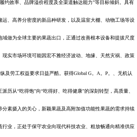
履约效率、品牌溢价程度及全渠道触达能力”等目标倾斜。具有
运、高养分密度的新品种研发，以及温室大棚、动物工场等设
域做为全球主要的果蔬出口，正通过改善根本设备和提拔尺度
。现实市场环境可能因宏不雅经济波动、地缘、天然灾祸、政策
工权益要求日益严酷。获得Global G。A。P。、无机认
历从“吃得饱”向“吃得好、吃得健康”的深刻转型，高质量、
分素摄入的关心，新颖果蔬及高附加值功能性果蔬的需求持续
果蔬行业，正处于保守农业向现代科技农业、粗放畅通向精准供应