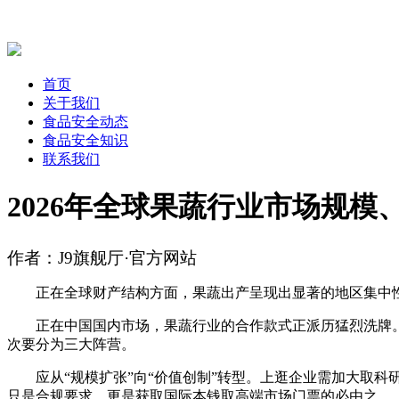
首页
关于我们
食品安全动态
食品安全知识
联系我们
2026年全球果蔬行业市场规模
作者：J9旗舰厅·官方网站
正在全球财产结构方面，果蔬出产呈现出显著的地区集中性。
正在中国国内市场，果蔬行业的合作款式正派历猛烈洗牌。
次要分为三大阵营。
应从“规模扩张”向“价值创制”转型。上逛企业需加大取科研
只是合规要求，更是获取国际本钱取高端市场门票的必由之。