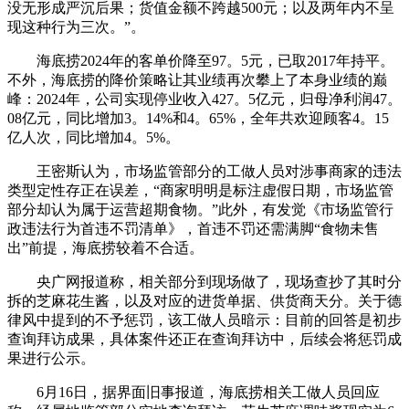
没无形成严沉后果；货值金额不跨越500元；以及两年内不呈
现这种行为三次。”。
海底捞2024年的客单价降至97。5元，已取2017年持平。
不外，海底捞的降价策略让其业绩再次攀上了本身业绩的巅
峰：2024年，公司实现停业收入427。5亿元，归母净利润47。
08亿元，同比增加3。14%和4。65%，全年共欢迎顾客4。15
亿人次，同比增加4。5%。
王密斯认为，市场监管部分的工做人员对涉事商家的违法
类型定性存正在误差，“商家明明是标注虚假日期，市场监管
部分却认为属于运营超期食物。”此外，有发觉《市场监管行
政违法行为首违不罚清单》，首违不罚还需满脚“食物未售
出”前提，海底捞较着不合适。
央广网报道称，相关部分到现场做了，现场查抄了其时分
拆的芝麻花生酱，以及对应的进货单据、供货商天分。关于德
律风中提到的不予惩罚，该工做人员暗示：目前的回答是初步
查询拜访成果，具体案件还正在查询拜访中，后续会将惩罚成
果进行公示。
6月16日，据界面旧事报道，海底捞相关工做人员回应