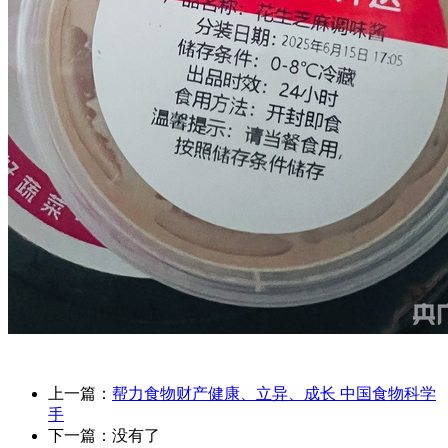
上一篇：
帮力食物财产健康、立异、成长 中国食物科学
手
下一篇：没有了