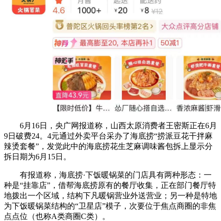
6月16日，央广网报道称，山西太原消费者王密斯正在6月
9日破费24。4元通过外卖平台采办了海底捞“捞派豆花干拌麻
辣烫套餐”，发觉此中的海底捞花生芝麻调味酱包拆上显示分
拆日期为6月15日。
有报道称，海底捞·下饭暖锅菜的门店具有两种形态：一
种是“挂靠店”，借帮海底捞原有的餐厅收集，正在部门餐厅特
地拨出一个区域，结构下凡暖锅营业外送营业；另一种是特地
为下饭暖锅菜结构的“卫星店”模子，次要位于焦点商圈的非焦
点点位（也称A类商圈C类）。